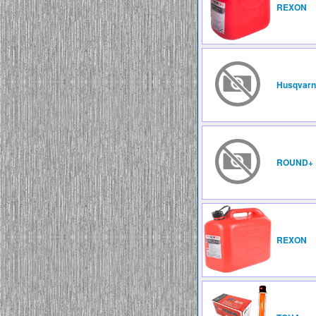
REXON
Husqvarn
ROUND+
REXON