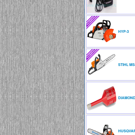
HYP-3
STIHL MS
DIAMOND
HUSQVAR