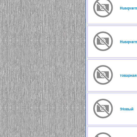
Husqvarn
Husqvarn
товарная
!Новый