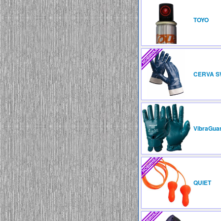
TOYO
CERVA S
VibraGua
QUIET