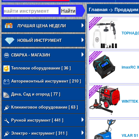
Главная -> Продадим
ЛУЧШАЯ ЦЕНА НЕДЕЛИ
ТОРНАД
НОВЫЙ ИНСТРУМЕНТ
СВАРКА - МАГАЗИН
imaxRC 
Тепловое оборудование [ 36 ]
Авторемонтный инструмент [ 210 ]
Дача, Сад и огород [ 77 ]
WINTTEK 
Клининговое оборудование [ 63 ]
Ручной инструмент [ 441 ]
Электро - инструмент [ 311 ]
VILAR S1