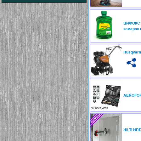
ЦИФОКС (
комаров и
Husqvarn
AEROFOR
HILTI HR