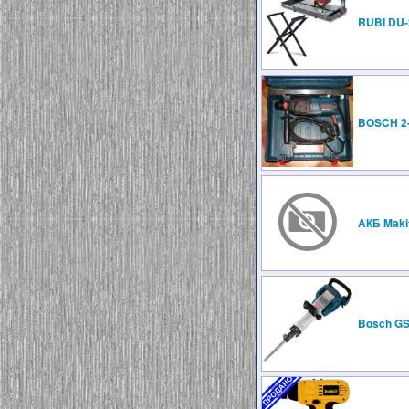
RUBI DU-
BOSCH 2
АКБ Makit
Bosch GS