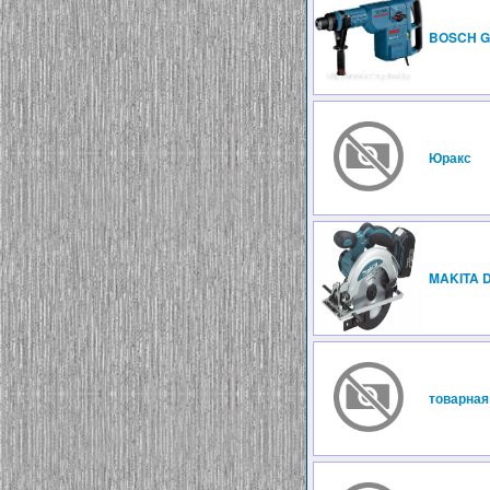
BOSCH G
Юракс
MAKITA 
товарная