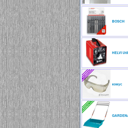
BOSCH
HELVI Uti
комус
GARDEN