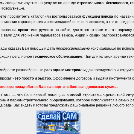
» специализируется на услугах по аренде
строительного
,
бензинового
,
га
 Новокузнецке.
ете просмотреть каталог или воспользоваться
функцией поиска
по названи
описание характеристик и рекомендаций по использованию, а так же, видео 
 заказ на
прокат
инструмента на сайте, для этого отложите его в корзину
с вами для уточнения параметров заказа. Акции и скидки распространяютс
рады оказать Вам помощь и дать
профессиональную консультацию
по исполь
оходит регулярное
техническое обслуживание
. При длительной аренде тех
.
риобрести разнообразные
расходные материалы
для арендуемого инструмен
 прокат -
это просто и быстро
. Оформление договора и выдача инструмента о
оговора понадобится Ваш паспорт и небольшая денежная сумма.
 Сам» — это Ваш первый помощник в любой строительно-ремонтной ситу
ным парком строительного оборудования, которое используется в самых р
а рады Вас видеть и готовы предложить рациональное решение любого вопр