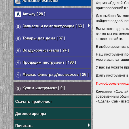
Алмазная оснастка
Фирма «Сделай Сам
приспособлений в г.
Amway [ 28 ]
Для выбора Вы мож
найдете подробное 
Запчасти и комплектующие [ 63 ]
Вы можете сделать
время мы свяжемся 
Товары для дома [ 37 ]
заказе на сайте.
В любое время мы 
Воздухоочистители [ 24 ]
Наш инструмент пр
месте эксплуатации
Продадим инструмент [ 190 ]
У нас вы можете п
Мешки, фильтра д/пылесосов [ 26 ]
Взять инструмент в
При оформлении д
Купим инструмент [ 9 ]
Компания «Сделай
современным обшир
Скачать прайс-лист
«Сделай Сам» всегд
Договор аренды
Почитать