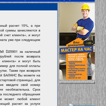
чный расчет 10%, а при
ной суммы зачисляются в
 счет клиента», и могут
оката уже при следующем
alt D25901 за наличный
0рублей после возврата
 клиента» и могут быть
ример для полной оплаты
тки. Также при возврате
свой БАЛАНС Вы можете на
 стартовой страницы), для
не введите свой номер
ия необязательна. Срок
та последнего обращения
ти может любой клиент
ющий расчет за услуги