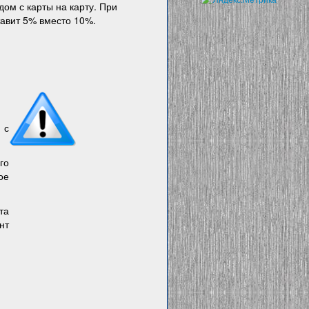
ом с карты на карту. При
тавит 5% вместо 10%.
 с
го
ое
та
нт