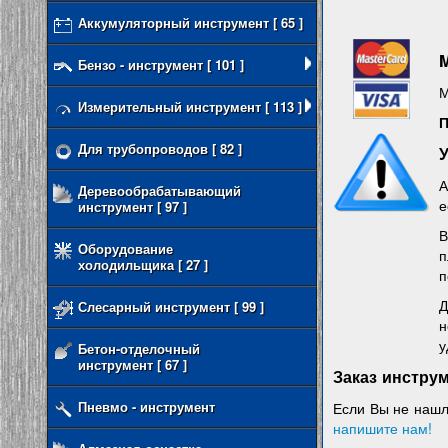
Аккумуляторный инструмент [ 65 ]
M
Бензо - инструмент [ 101 ]
М
Измерительный инструмент [ 113 ]
П
Для трубопроводов [ 82 ]
А
Деревообрабатывающий
е
инструмент [ 97 ]
В
Оборудование
холодильщика [ 27 ]
п
Слесарный инструмент [ 99 ]
н
у
Бетон-отделочный
инструмент [ 67 ]
Заказ инструм
Пневмо - инструмент
Если Вы не нашл
напишите нам!