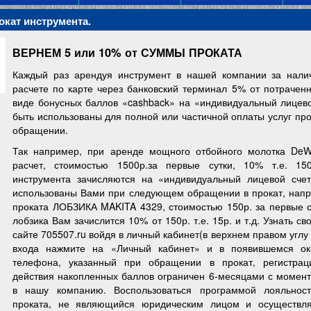
окат инструмента.
ВЕРНЕМ 5 или 10% от СУММЫ ПРОКАТА
Каждый раз арендуя инструмент в нашей компании за нали
расчете по карте через банковский терминал 5% от потрачен
виде бонусных баллов «cashback» на «индивидуальный лицевой
быть использованы для полной или частичной оплаты услуг пр
обращении.
Так например, при аренде мощного отбойного молотка DeW
расчет, стоимостью 1500р.за первые сутки, 10% т.е. 15
инструмента зачисляются на «индивидуальный лицевой счет
использованы Вами при следующем обращении в прокат, нап
проката ЛОБЗИКА MAKITA 4329, стоимостью 150р. за первые су
лобзика Вам зачислится 10% от 150р. т.е. 15р. и т.д. Узнать 
сайте 705507.ru войдя в личный кабинет(в верхнем правом углу
входа нажмите на «Личный кабинет» и в появившемся ок
телефона, указанный при обращении в прокат, регистрац
действия накопленных баллов ограничен 6-месяцами с момен
в нашу компанию. Воспользоваться программой лояльнос
проката, не являющийся юридическим лицом и осуществля