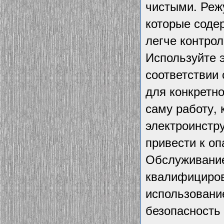
чистыми. Реж
которые соде
легче контрол
Используйте э
соответствии 
для конкретно
саму работу,
электроинстр
привести к оп
Обслуживание
квалифициров
использовани
безопасность