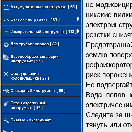
не модифицир
Аккумуляторный инструмент [ 65 ]
никакие вилк
Бензо - инструмент [ 101 ]
электроинстр
Измерительный инструмент [ 113 ]
розетки снизя
Предотвращай
Для трубопроводов [ 82 ]
землю поверхн
Деревообрабатывающий
инструмент [ 97 ]
рефрижератор
риск поражен
Оборудование
холодильщика [ 27 ]
Не подвергай
Слесарный инструмент [ 99 ]
Вода, попавш
электрически
Бетон-отделочный
инструмент [ 67 ]
Следите за ш
Пневмо - инструмент
тянуть или от