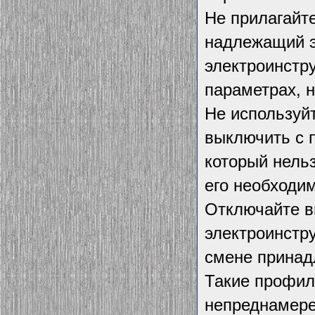
Не прилагайте
надлежащий э
электроинстру
параметрах, н
Не используйт
выключить с 
который нель
его необходи
Отключайте ви
электроинстр
смене принад
Такие профил
непреднамере