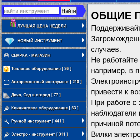
ОБЩИЕ 
Поддерживайт
ЛУЧШАЯ ЦЕНА НЕДЕЛИ
Загроможденн
НОВЫЙ ИНСТРУМЕНТ
случаев.
СВАРКА - МАГАЗИН
Не работайте
например, в п
Тепловое оборудование [ 36 ]
Электроинстр
Авторемонтный инструмент [ 210 ]
привести к во
Дача, Сад и огород [ 77 ]
При работе с 
Клининговое оборудование [ 63 ]
наблюдатели 
Ручной инструмент [ 441 ]
причиной поте
Вилки электр
Электро - инструмент [ 311 ]