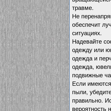
травме.
Не перенапряг
обеспечит лу
ситуациях.
Надевайте со
одежду или ю
одежда и пер
одежда, ювел
подвижные ча
Если имеются
пыли, убедите
правильно. И
вероятность 