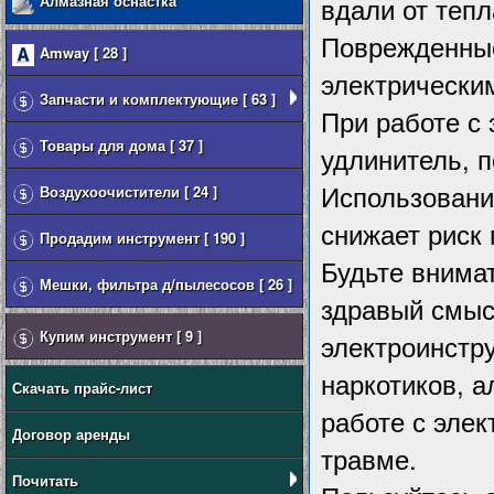
Алмазная оснастка
вдали от тепл
Поврежденные
Amway [ 28 ]
электрически
Запчасти и комплектующие [ 63 ]
При работе с
Товары для дома [ 37 ]
удлинитель, 
Использовани
Воздухоочистители [ 24 ]
снижает риск
Продадим инструмент [ 190 ]
Будьте внимат
Мешки, фильтра д/пылесосов [ 26 ]
здравый смыс
Купим инструмент [ 9 ]
электроинстр
наркотиков, 
Скачать прайс-лист
работе с эле
Договор аренды
травме.
Почитать