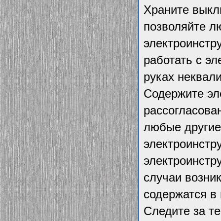
Храните выкл
позволяйте л
электроинстр
работать с э
руках неквал
Содержите эл
рассогласова
любые другие 
электроинстр
электроинстр
случаи возник
содержатся в
Следите за т