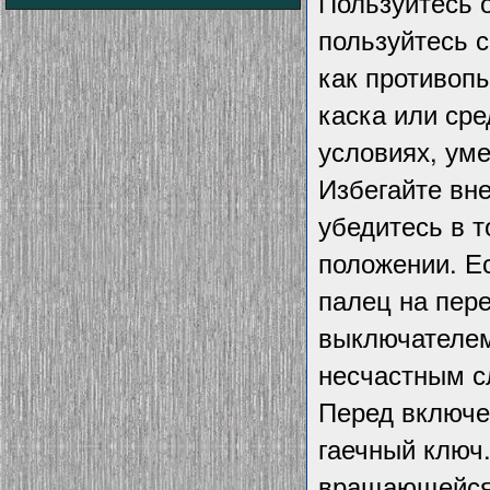
Пользуйтесь 
пользуйтесь 
как противоп
каска или ср
условиях, ум
Избегайте вне
убедитесь в 
положении. Е
палец на пере
выключателем
несчастным с
Перед включе
гаечный ключ
вращающейся 